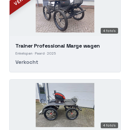
4
foto's
Trainer Professional Marge wagen
Enkelspan
· Paard
· 2025
Verkocht
4
foto's