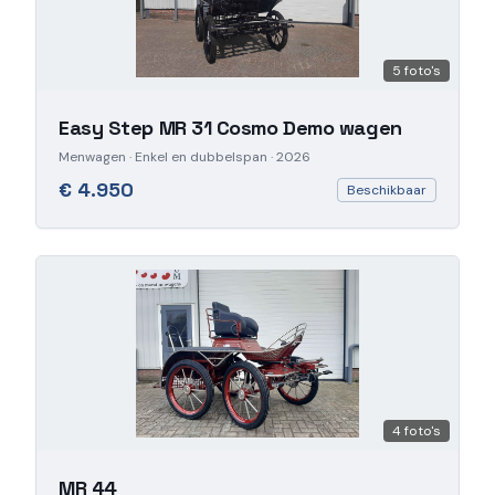
5
foto's
Easy Step MR 31 Cosmo Demo wagen
Menwagen
· Enkel en dubbelspan
· 2026
€ 4.950
Beschikbaar
4
foto's
MR 44